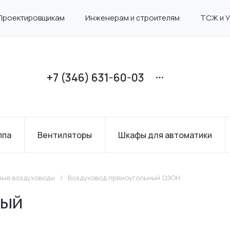
Проектировщикам
Инженерам и строителям
ТСЖ и 
+7 (346) 631-60-03
ппа
Вентиляторы
Шкафы для автоматики
ные воздуховоды
/
Воздуховод прямоугольный ОЗОН
ный